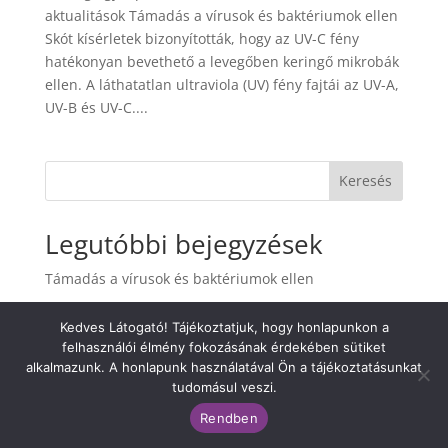
aktualitások Támadás a vírusok és baktériumok ellen
Skót kísérletek bizonyították, hogy az UV-C fény
hatékonyan bevethető a levegőben keringő mikrobák
ellen. A láthatatlan ultraviola (UV) fény fajtái az UV-A,
UV-B és UV-C....
Keresés
Legutóbbi bejegyzések
Támadás a vírusok és baktériumok ellen
Legutóbbi hozzászólások
Kedves Látogató! Tájékoztatjuk, hogy honlapunkon a
felhasználói élmény fokozásának érdekében sütiket
Nincs megjeleníthető bejegyzés.
alkalmazunk. A honlapunk használatával Ön a tájékoztatásunkat
tudomásul veszi.
Rendben